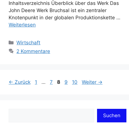
Inhaltsverzeichnis Überblick über das Werk Das
John Deere Werk Bruchsal ist ein zentraler
Knotenpunkt in der globalen Produktionskette …
Weiterlesen
Kategorien
Wirtschaft
2 Kommentare
Seite
Seite
Seite
Seite
Seite
←
Zurück
1
…
7
8
9
10
Weiter
→
Suchen
Suchen