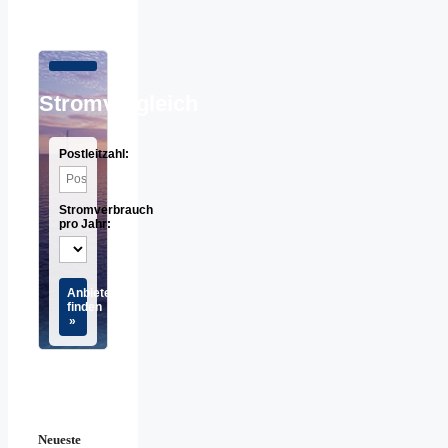
Stromvergleich
Postleitzahl:
Stromverbrauch
pro Jahr:
Anbieter
finden
»
Neueste