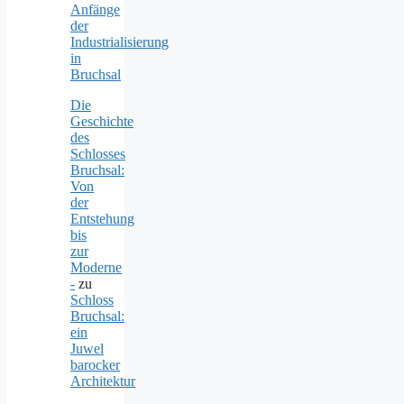
Anfänge
der
Industrialisierung
in
Bruchsal
Die
Geschichte
des
Schlosses
Bruchsal:
Von
der
Entstehung
bis
zur
Moderne
-
zu
Schloss
Bruchsal:
ein
Juwel
barocker
Architektur