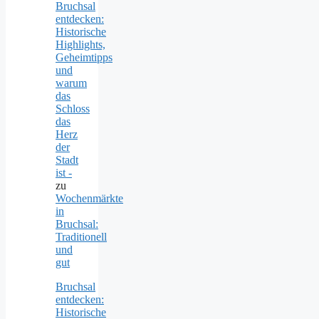
Bruchsal
entdecken:
Historische
Highlights,
Geheimtipps
und
warum
das
Schloss
das
Herz
der
Stadt
ist -
zu
Wochenmärkte
in
Bruchsal:
Traditionell
und
gut
Bruchsal
entdecken:
Historische