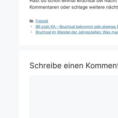
Hast du schon einmal Bruchsal bei Nacht 
Kommentaren oder schlage weitere nächtl
Kategorien
Freizeit
BR statt KA – Bruchsal bekommt sein eigenes
Bruchsal im Wandel der Jahreszeiten: Was ma
Schreibe einen Kommen
Kommentar