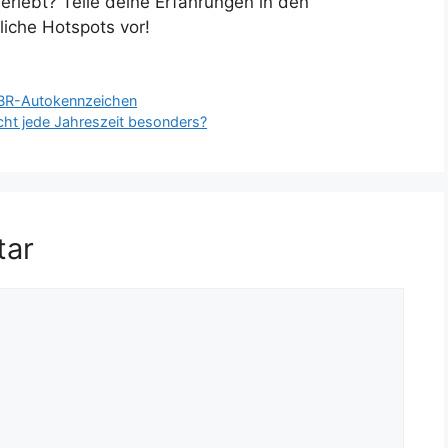
erlebt? Teile deine Erfahrungen in den
iche Hotspots vor!
 BR-Autokennzeichen
cht jede Jahreszeit besonders?
tar